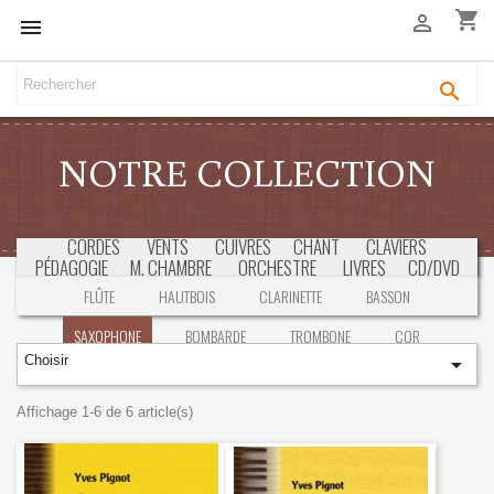
shopping_cart



NOTRE COLLECTION
CORDES
VENTS
CUIVRES
CHANT
CLAVIERS
PÉDAGOGIE
M. CHAMBRE
ORCHESTRE
LIVRES
CD/DVD
SÉLECTION
CONCOURS & EXAMENS
FLÛTE
HAUTBOIS
CLARINETTE
BASSON
SAXOPHONE
BOMBARDE
TROMBONE
COR
Choisir

TROMPETTE
Affichage 1-6 de 6 article(s)