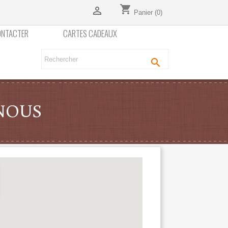
shopping_cart

Panier
(0)
ONTACTER
CARTES CADEAUX

-NOUS