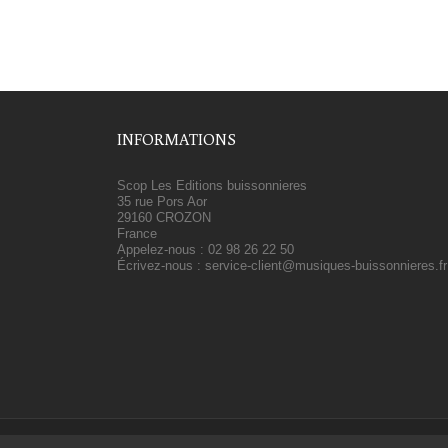
INFORMATIONS
Scop Les Editions buissonnieres
35 rue Pors Aor
29160 CROZON
France
Appelez-nous :
02 98 26 22 50
Écrivez-nous :
service-client@musiques-buissonnieres.fr