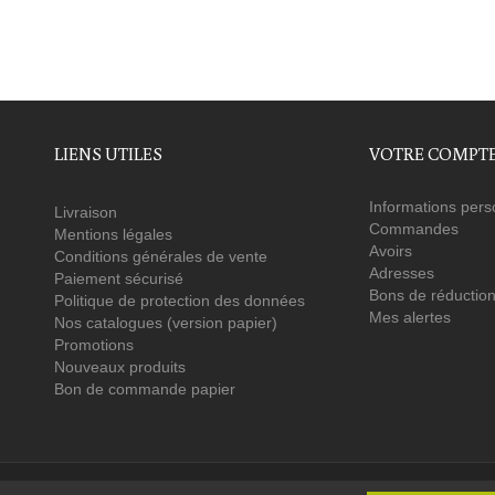
LIENS UTILES
VOTRE COMPT
Informations pers
Livraison
Commandes
Mentions légales
Avoirs
Conditions générales de vente
Adresses
Paiement sécurisé
Bons de réductio
Politique de protection des données
Mes alertes
Nos catalogues (version papier)
Promotions
Nouveaux produits
Bon de commande papier