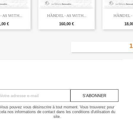


rçu rapide
Aperçu rapide
Aperç
 AS WITH...
HÄNDEL - AS WITH...
HÄNDEL - 
,00 €
160,00 €
18,0
Vous pouvez vous désinscrire à tout moment. Vous trouverez pour
cela nos informations de contact dans les conditions d'utilisation du
site.