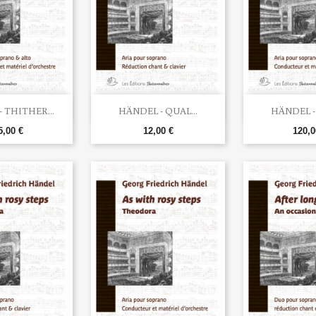


rçu rapide
Aperçu rapide
Aperç
 THITHER...
HÄNDEL - QUAL...
HÄNDEL - 
5,00 €
12,00 €
120,0