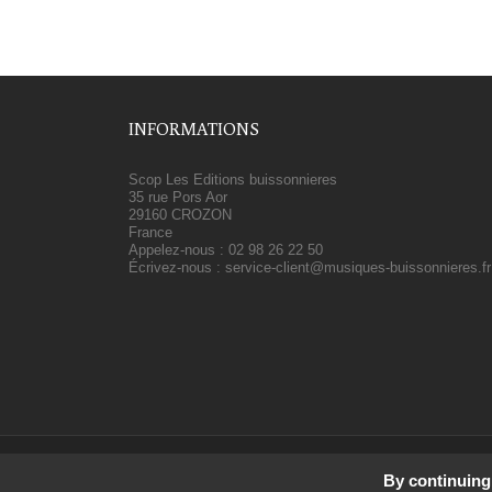
INFORMATIONS
Scop Les Editions buissonnieres
35 rue Pors Aor
29160 CROZON
France
Appelez-nous :
02 98 26 22 50
Écrivez-nous :
service-client@musiques-buissonnieres.fr
Scop Les Éditions Buis
By continuing 