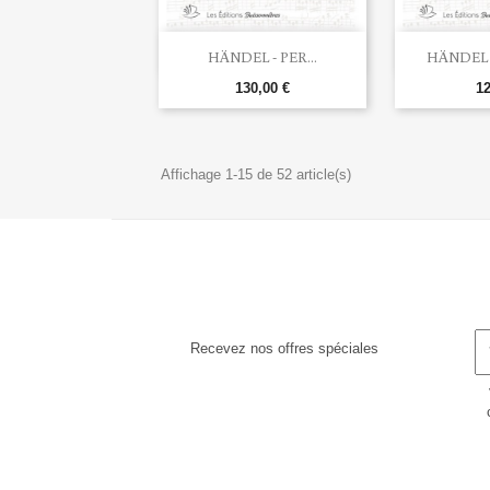


Aperçu rapide
Ape
HÄNDEL - PER...
HÄNDEL -
130,00 €
12
Affichage 1-15 de 52 article(s)
Recevez nos offres spéciales