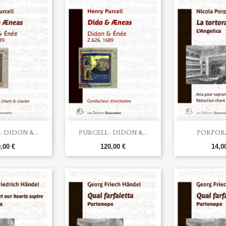


rçu rapide
Aperçu rapide
Aperç
: DIDON &...
PURCELL : DIDON &...
PORPORA 
,00 €
120,00 €
14,0