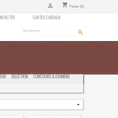
shopping_cart

Panier
(0)
ONTACTER
CARTES CADEAUX

DVD
SÉLECTION
CONCOURS & EXAMENS
