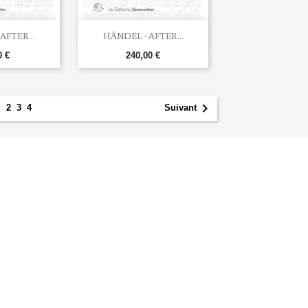

u rapide
Aperçu rapide
AFTER...
HÄNDEL - AFTER...
0 €
240,00 €
1

2
3
4
Suivant