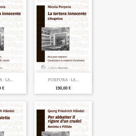

u rapide
Aperçu rapide
- LA...
PORPORA - LA...
0 €
190,00 €