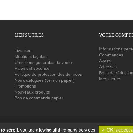
LIENS UTILES
VOTRE COMPT
Informations pers
Livraison
Commandes
Mentions légales
Avoirs
Conditions générales de vente
Adresses
Paiement sécurisé
Bons de réductio
Politique de protection des données
Mes alertes
Nos catalogues (version papier)
Promotions
Nouveaux produits
Bon de commande papier
sonnières : une société coopérative gérée par l'ensemble de ses salariés et un
to scroll,
you are allowing all third-party services
✓ OK, accept a