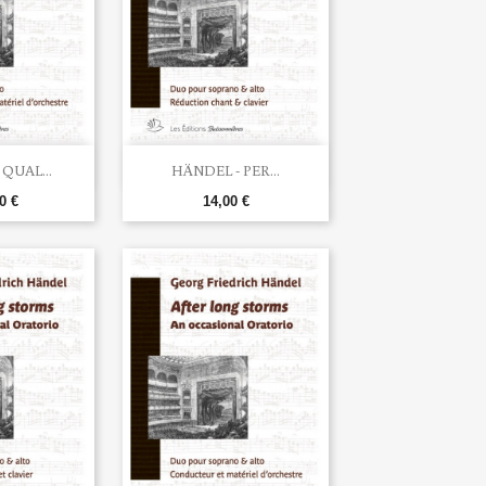

u rapide
Aperçu rapide
QUAL...
HÄNDEL - PER...
0 €
14,00 €