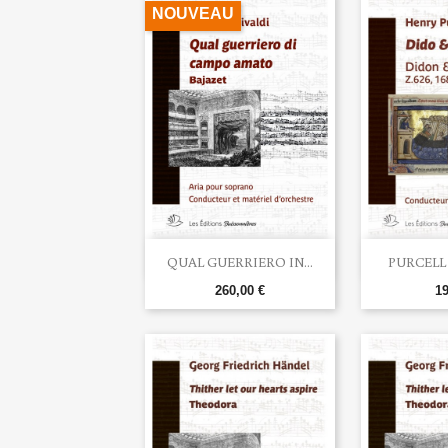
NOUVEAU


Aperçu rapide
Ape
QUAL GUERRIERO IN...
PURCELL 
260,00 €
19