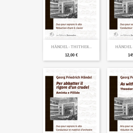


Aperçu rapide
Ape
HÄNDEL - THITHER...
HÄNDEL -
12,00 €
14