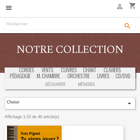
shopping_cart



NOTRE COLLECTION
CORDES
VENTS
CUIVRES
CHANT
CLAVIERS
PÉDAGOGIE
M. CHAMBRE
ORCHESTRE
LIVRES
CD/DVD
SÉLECTION
CONCOURS & EXAMENS
DÉCOUVERTE
MÉTHODES
Choisir

Affichage 1-15 de 46 article(s)