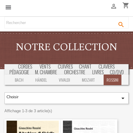
shopping_cart



NOTRE COLLECTION
CORDES
VENTS
CUIVRES
CHANT
CLAVIERS
PÉDAGOGIE
M. CHAMBRE
ORCHESTRE
LIVRES
CD/DVD
SÉLECTION
CONCOURS & EXAMENS
BACH
HÄNDEL
VIVALDI
MOZART
ROSSINI
Choisir

Affichage 1-3 de 3 article(s)