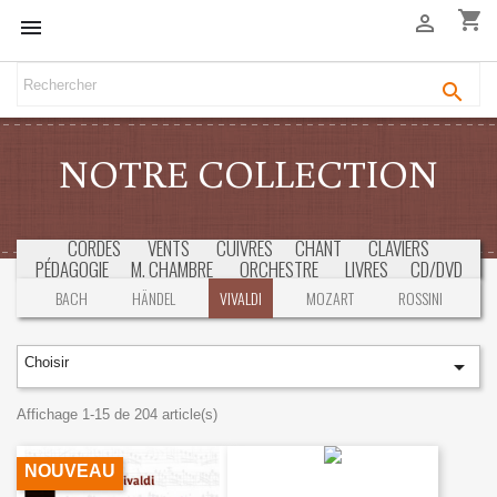
shopping_cart



NOTRE COLLECTION
CORDES
VENTS
CUIVRES
CHANT
CLAVIERS
PÉDAGOGIE
M. CHAMBRE
ORCHESTRE
LIVRES
CD/DVD
SÉLECTION
CONCOURS & EXAMENS
BACH
HÄNDEL
VIVALDI
MOZART
ROSSINI
Choisir

Affichage 1-15 de 204 article(s)
NOUVEAU