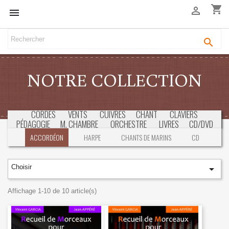
shopping_cart



NOTRE COLLECTION
CORDES
VENTS
CUIVRES
CHANT
CLAVIERS
PÉDAGOGIE
M. CHAMBRE
ORCHESTRE
LIVRES
CD/DVD
SÉLECTION
CONCOURS & EXAMENS
ACCORDÉON
HARPE
CHANTS DE MARINS
CD
Choisir

Affichage 1-10 de 10 article(s)