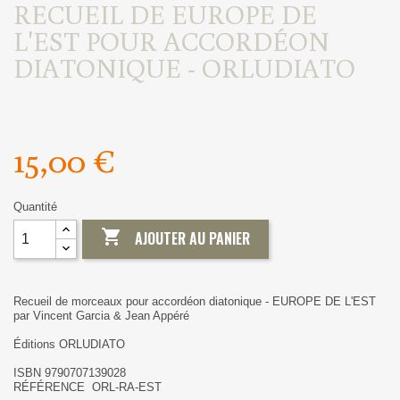
RECUEIL DE EUROPE DE
L'EST POUR ACCORDÉON
DIATONIQUE - ORLUDIATO
15,00 €
Quantité

AJOUTER AU PANIER
Recueil de morceaux pour accordéon diatonique - EUROPE DE L'EST
par Vincent Garcia & Jean Appéré
Éditions ORLUDIATO
ISBN 9790707139028
RÉFÉRENCE ORL-RA-EST