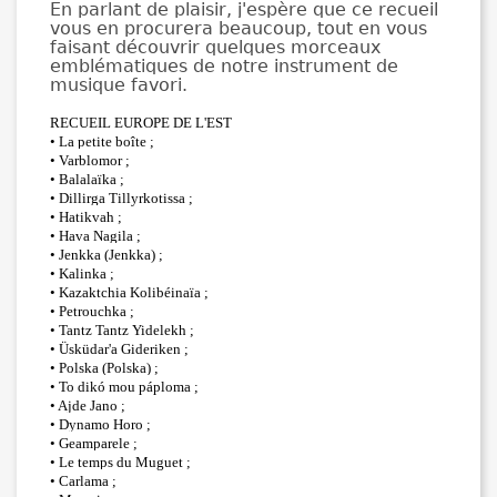
En parlant de plaisir, j'espère que ce recueil
vous en procurera beaucoup, tout en vous
faisant découvrir quelques morceaux
emblématiques de notre instrument de
musique favori.
RECUEIL EUROPE DE L'EST
• La petite boîte ;
• Varblomor ;
• Balalaïka ;
• Dillirga Tillyrkotissa ;
• Hatikvah ;
• Hava Nagila ;
• Jenkka (Jenkka) ;
• Kalinka ;
• Kazaktchia Kolibéinaïa ;
• Petrouchka ;
• Tantz Tantz Yidelekh ;
• Üsküdar'a Gideriken ;
• Polska (Polska) ;
• To dikó mou páploma ;
• Ajde Jano ;
• Dynamo Horo ;
• Geamparele ;
• Le temps du Muguet ;
• Carlama ;