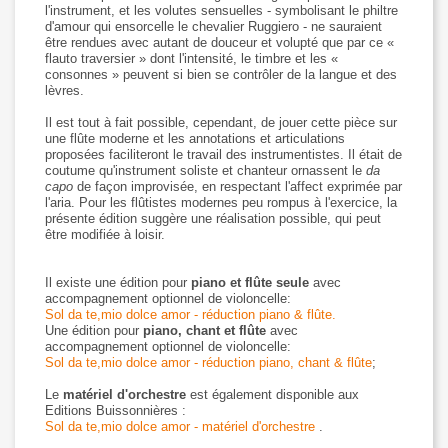
l'instrument, et les volutes sensuelles - symbolisant le philtre
d'amour qui ensorcelle le chevalier Ruggiero - ne sauraient
être rendues avec autant de douceur et volupté que par ce «
flauto traversier » dont l'intensité, le timbre et les «
consonnes » peuvent si bien se contrôler de la langue et des
lèvres.
Il est tout à fait possible, cependant, de jouer cette pièce sur
une flûte moderne et les annotations et articulations
proposées faciliteront le travail des instrumentistes. Il était de
coutume qu'instrument soliste et chanteur ornassent le
da
capo
de façon improvisée, en respectant l'affect exprimée par
l'aria. Pour les flûtistes modernes peu rompus à l'exercice, la
présente édition suggère une réalisation possible, qui peut
être modifiée à loisir.
Il existe une édition pour
piano et flûte seule
avec
accompagnement optionnel de violoncelle:
Sol da te,mio dolce amor - réduction piano & flûte.
Une édition pour
piano, chant et flûte
avec
accompagnement optionnel de violoncelle:
Sol da te,mio dolce amor - réduction piano, chant & flûte
;
Le
matériel d'orchestre
est également disponible aux
Editions Buissonnières :
Sol da te,mio dolce amor - matériel d'orchestre
.