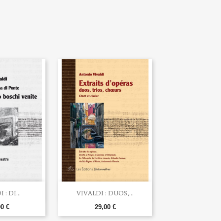

u rapide
Aperçu rapide
: DI...
VIVALDI : DUOS,...
00 €
29,00 €