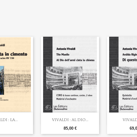


rçu rapide
Aperçu rapide
Aperç
DI : LA...
VIVALDI : AL DIO...
VIVALDI 
85,00 €
69,