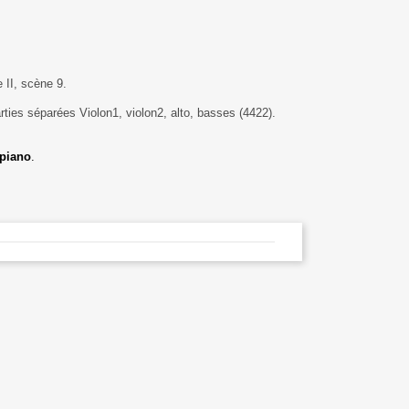
e II, scène 9.
ties séparées Violon1, violon2, alto, basses (4422).
 piano
.