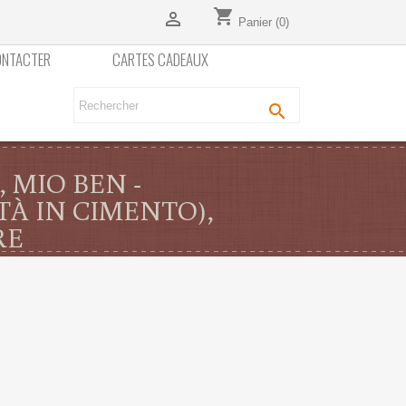
shopping_cart

Panier
(0)
ONTACTER
CARTES CADEAUX

, MIO BEN -
TÀ IN CIMENTO),
RE