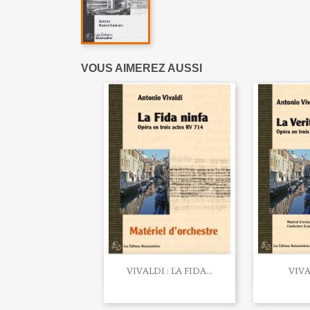
VOUS AIMEREZ AUSSI


Aperçu rapide
Ape
VIVALDI : LA FIDA...
VIVAL