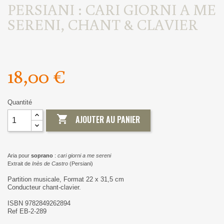
PERSIANI : CARI GIORNI A ME
SERENI, CHANT & CLAVIER
18,00 €
Quantité

AJOUTER AU PANIER
Aria pour
soprano
:
cari giorni a me sereni
Extrait de
Inès de Castro
(Persiani)
Partition musicale, Format 22 x 31,5 cm
Conducteur chant-clavier.
ISBN 9782849262894
Ref EB-2-289