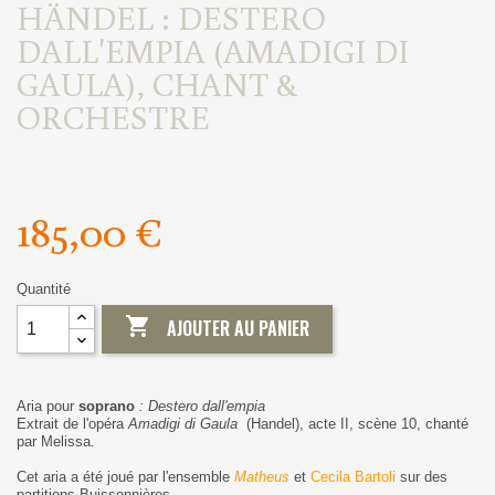
HÄNDEL : DESTERO
DALL'EMPIA (AMADIGI DI
GAULA), CHANT &
ORCHESTRE
185,00 €
Quantité

AJOUTER AU PANIER
Aria pour
soprano
: Destero dall'empia
Extrait de l'opéra
Amadigi di Gaula
(Handel), acte II, scène 10, chanté
par Melissa.
Cet aria a été joué par l'ensemble
Matheus
et
Cecila Bartoli
sur des
partitions Buissonnières.