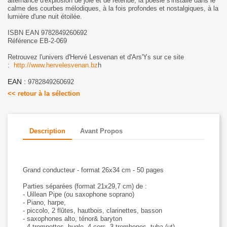
alternance d'explosion de joie et de retenue, la poésie s'installe dans le
calme des courbes mélodiques, à la fois profondes et nostalgiques, à la
lumière d'une nuit étoilée.
ISBN EAN 9782849260692
Référence EB-2-069
Retrouvez l'univers d'Hervé Lesvenan et d'Ars'Ys sur ce site
:
http://www.hervelesvenan.bz
h
EAN :
9782849260692
<< retour à la sélection
Description
Avant Propos
Grand conducteur - format 26x34 cm - 50 pages
Parties séparées (format 21x29,7 cm) de :
- Uillean Pipe (ou saxophone soprano)
- Piano, harpe,
- piccolo, 2 flûtes, hautbois, clarinettes, basson
- saxophones alto, ténor& baryton
- 4 trompettes, bugle, 4 cors, 3 trombones, tuba (ut)