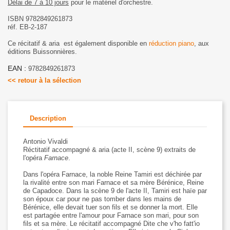
Délai de 7 à 10 jours
pour le matériel d'orchestre.
ISBN 9782849261873
réf. EB-2-187
Ce récitatif & aria est également disponible en
réduction piano
, aux
éditions Buissonnières.
EAN :
9782849261873
<< retour à la sélection
Description
Antonio Vivaldi
Réctitatif accompagné & aria (acte II, scène 9) extraits de
l'opéra
Farnace
.
Dans l'opéra Farnace, la noble Reine Tamiri est déchirée par
la rivalité entre son mari Farnace et sa mère Bérénice, Reine
de Capadoce. Dans la scène 9 de l'acte II, Tamiri est haïe par
son époux car pour ne pas tomber dans les mains de
Bérénice, elle devait tuer son fils et se donner la mort. Elle
est partagée entre l'amour pour Farnace son mari, pour son
fils et sa mère. Le récitatif accompagné Dite che v'ho fatt'io