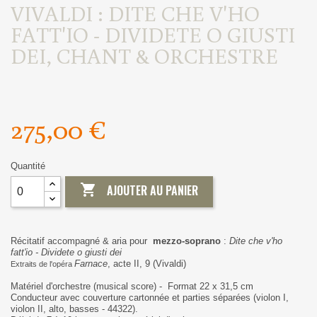
VIVALDI : DITE CHE V'HO
FATT'IO - DIVIDETE O GIUSTI
DEI, CHANT & ORCHESTRE
275,00 €
Quantité

AJOUTER AU PANIER
Récitatif accompagné & aria pour
mezzo-soprano
:
Dite che v'ho
fatt'io - Dividete o giusti dei
Farnace
, acte II, 9 (Vivaldi)
Extraits de l'opéra
Matériel d'orchestre (musical score) - Format 22 x 31,5 cm
Conducteur avec couverture cartonnée et parties séparées (violon I,
violon II, alto, basses - 44322).