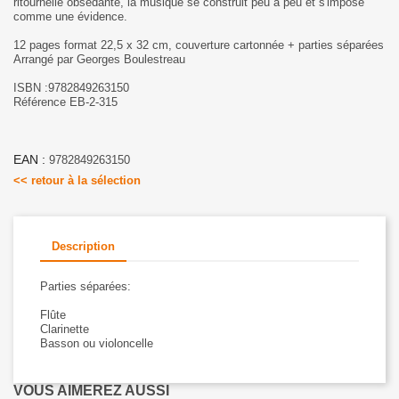
ritournelle obsédante, la musique se construit peu à peu et s'impose
comme une évidence.
12 pages format 22,5 x 32 cm, couverture cartonnée + parties séparées
Arrangé par Georges Boulestreau
ISBN :9782849263150
Référence EB-2-315
EAN :
9782849263150
<< retour à la sélection
Description
Parties séparées:
Flûte
Clarinette
Basson ou violoncelle
VOUS AIMEREZ AUSSI