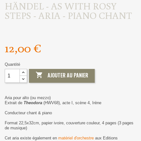
HÄNDEL - AS WITH ROSY
STEPS - ARIA - PIANO CHANT
12,00 €
Quantité

AJOUTER AU PANIER
Aria pour alto (ou mezzo)
Extrait de
Theodora
(HWV68), acte I, scène 4, Irène
Conducteur chant & piano
Format 22,5x32cm, papier ivoire, couverture couleur, 4 pages (3 pages
de musique)
Cet aria existe également en
matériel d'orchestre
aux Editions