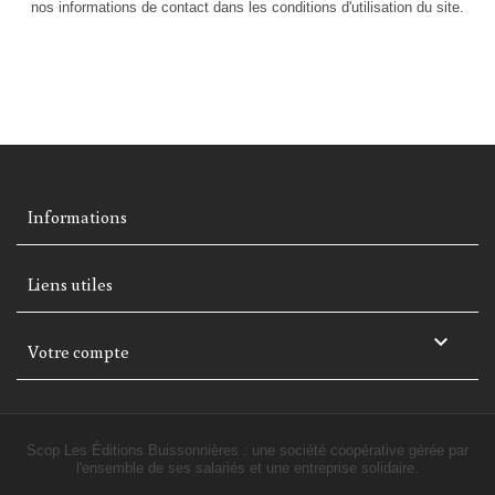
nos informations de contact dans les conditions d'utilisation du site.
Informations
Liens utiles

Votre compte
Scop Les Éditions Buissonnières : une société coopérative gérée par
l'ensemble de ses salariés et une entreprise solidaire.