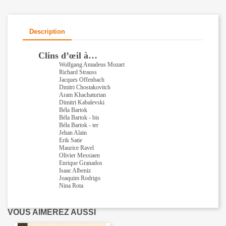
Description
Clins
d’œil
à…
Wolfgang Amadeus Mozart
Richard Strauss
Jacques Offenbach
Dmitri Chostakovitch
Aram Khachaturian
Dimitri Kabalevski
Béla Bartok
Béla Bartok - bis
Béla Bartok - ter
Jehan Alain
Erik Satie
Maurice Ravel
Olivier Messiaen
Enrique Granados
Isaac Albeniz
Joaquim Rodrigo
Nina Rota
VOUS AIMEREZ AUSSI