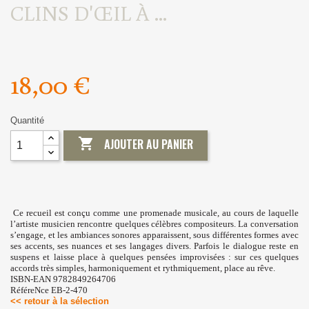
CLINS D'ŒIL À ...
18,00 €
Quantité

AJOUTER AU PANIER
Ce recueil est conçu comme une promenade musicale, au cours de laquelle
l’artiste musicien rencontre quelques célèbres compositeurs. La conversation
s’engage, et les ambiances sonores apparaissent, sous différentes formes avec
ses accents, ses nuances et ses langages divers. Parfois le dialogue reste en
suspens et laisse place à quelques pensées improvisées : sur ces quelques
accords très simples, harmoniquement et rythmiquement, place au rêve.
ISBN-EAN 9782849264706
RéféreNce EB-2-470
<< retour à la sélection