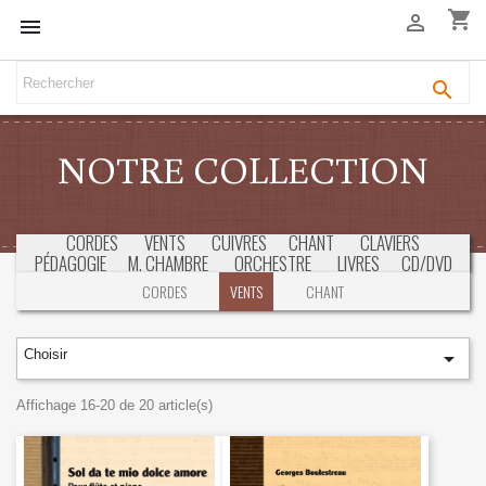
shopping_cart



NOTRE COLLECTION
CORDES
VENTS
CUIVRES
CHANT
CLAVIERS
PÉDAGOGIE
M. CHAMBRE
ORCHESTRE
LIVRES
CD/DVD
SÉLECTION
CONCOURS & EXAMENS
CORDES
VENTS
CHANT
Choisir

Affichage 16-20 de 20 article(s)