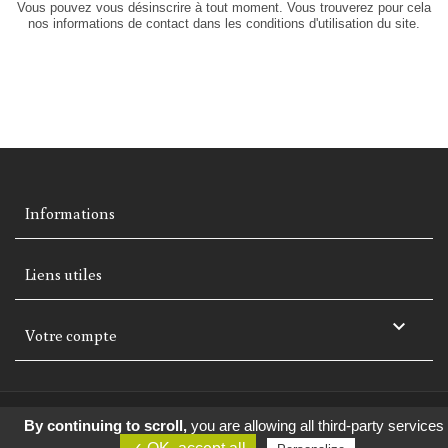
Vous pouvez vous désinscrire à tout moment. Vous trouverez pour cela
nos informations de contact dans les conditions d'utilisation du site.
Informations
Liens utiles

Votre compte
By continuing to scroll,
you are allowing all third-party services
Scop Les Éditions Buissonnières : une société coopérative gérée par
l'ensemble de ses salariés et une entreprise solidaire.