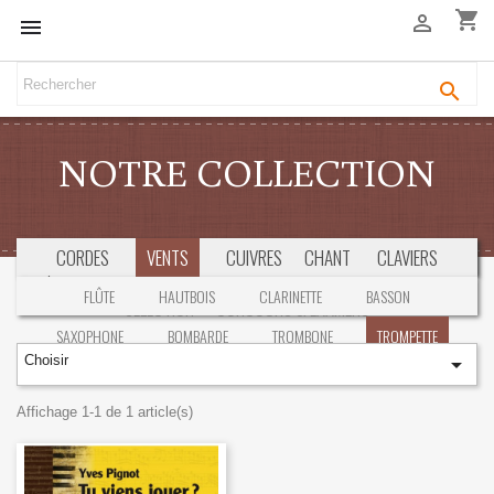
shopping_cart



NOTRE COLLECTION
CORDES
VENTS
CUIVRES
CHANT
CLAVIERS
PÉDAGOGIE
M. CHAMBRE
ORCHESTRE
LIVRES
CD/DVD
FLÛTE
HAUTBOIS
CLARINETTE
BASSON
SÉLECTION
CONCOURS & EXAMENS
SAXOPHONE
BOMBARDE
TROMBONE
TROMPETTE
Choisir

COR
Affichage 1-1 de 1 article(s)