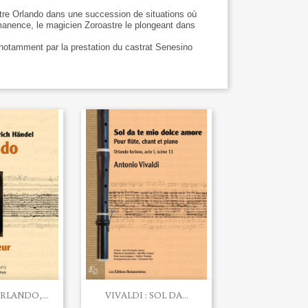
-titre Orlando dans une succession de situations où
manence, le magicien Zoroastre le plongeant dans
 notamment par la prestation du castrat Senesino

u rapide
Aperçu rapide
RLANDO,...
VIVALDI : SOL DA...