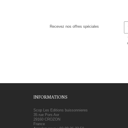
Recevez nos offres spéciales
INFORMATIONS
Scop Les Editions buissonnieres
35 rue Pors Aor
29160 CROZON
France