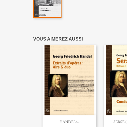
VOUS AIMEREZ AUSSI


Aperçu rapide
Ape
HÄNDEL :...
SERSE (