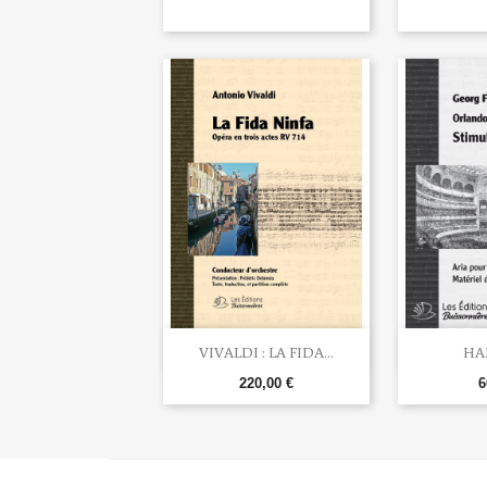


Aperçu rapide
Ape
VIVALDI : LA FIDA...
HAN
220,00 €
6