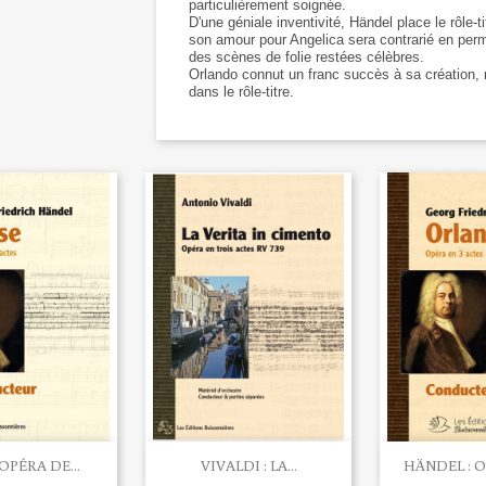
particulièrement soignée.
D'une géniale inventivité, Händel place le rôle
son amour pour Angelica sera contrarié en per
des scènes de folie restées célèbres.
Orlando connut un franc succès à sa création,
dans le rôle-titre.


rçu rapide
Aperçu rapide
Aperç
OPÉRA DE...
VIVALDI : LA...
HÄNDEL : O