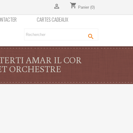
shopping_cart

Panier
(0)
ONTACTER
CARTES CADEAUX

TERTI AMAR IL COR
ET ORCHESTRE