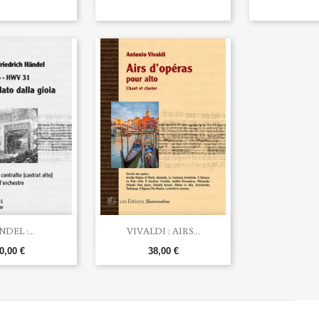

rçu rapide
Aperçu rapide
DEL :...
VIVALDI : AIRS...
0,00 €
38,00 €