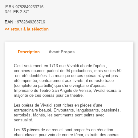
ISBN 9782849263716
Réf. EB-2-371
EAN :
9782849263716
<< retour à la sélection
Description
Avant Propos
C'est seulement en 1713 que Vivaldi aborde l'opéra ;
certaines sources parlent de 94 productions, mais seules 50
ont été identifiées. La musique de ces opéras n'ayant pas
été imprimée, contrairement aux livrets, il ne reste trace
(complète ou partielle) que d'une vingtaine d'opéras.
Impresario du Teatro San Angelo de Venise, Vivaldi écrira la
majorité de ces opéras pour ce théâtre.
Les opéras de Vivaldi sont riches en pièces d'une
extraordinaire beauté. Envoutants, languissants, passionés,
terrorisés, fâchés, les sentiments sont peints avec
sensualité.
Les
33 pièces
de ce recueil sont proposés en réduction
chant-clavier, pour voix de contre-ténor, extraits des opéras :