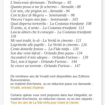
L’innocenza sfortunata - Tietiberga -- 85
Quanto posso a me fo schermo - Atenaïde - 88
Cor mio, che prigion sei - Atenaïde - 94
Con la face di Megera -- Semiramide - 98
Vincera l’aspro mio fato - Semiramide - 103
Qual dispersa tortorella - La Costanza trionfante 108
Ti sento, si, ti sento - La Costanza trionfante 113
Lascia almen che ti consegni - La Costanza trionfante
118
Mi vuoi tradir, lo sò - La Verità in cimento - 121
Lagrimette alle pupille - La Verità in cimento - 126
Cento donzelle festose -- La Fida ninfa - 130
Son due venti infesti - Orlando finto pazzo - 134
Asconderò il mio sdegno - Orlando Furioso - 139
Taci, non ti lagnar - Orlando Furioso - 144
Se cresce un torrente - Orlando Furioso - 147
De nombreux airs de Vivaldi sont disponibles aux Editions
Buissonnières,
en matériel d'orchestre, ou en réduction piano sur demande :
Vivaldi, extraits d'opéras
Certains opéras vous sont proposés dans leur intégralité, en
matériel d'orchestre, en réduction clavier, ou en airs séparés :
Tous les airs de La fida ninfa pour chant et clavier
,