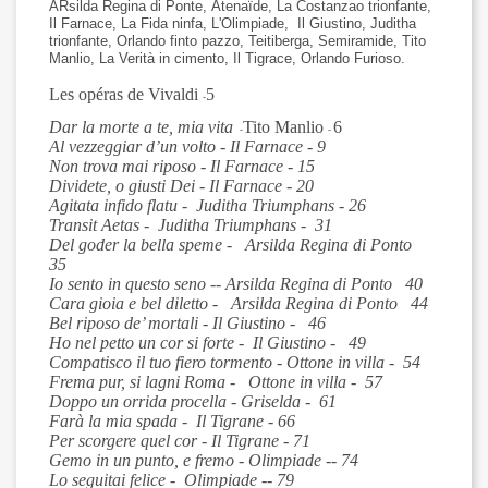
ARsilda Regina di Ponte, Atenaïde, La Costanzao trionfante,
Il Farnace, La Fida ninfa, L'Olimpiade, Il Giustino, Juditha
trionfante, Orlando finto pazzo, Teitiberga, Semiramide, Tito
Manlio, La Verità in cimento, Il Tigrace, Orlando Furioso.
Les opéras de Vivaldi
5
-
Dar la morte a te, mia vita
Tito Manlio
6
-
-
Al vezzeggiar d’un volto - Il Farnace - 9
Non trova mai riposo - Il Farnace - 15
Dividete, o giusti Dei - Il Farnace - 20
Agitata infido flatu - Juditha Triumphans - 26
Transit Aetas - Juditha Triumphans - 31
Del goder la bella speme - Arsilda Regina di Ponto
35
Io sento in questo seno -- Arsilda Regina di Ponto 40
Cara gioia e bel diletto - Arsilda Regina di Ponto 44
Bel riposo de’ mortali - Il Giustino - 46
Ho nel petto un cor si forte - Il Giustino - 49
Compatisco il tuo fiero tormento - Ottone in villa - 54
Frema pur, si lagni Roma - Ottone in villa - 57
Doppo un orrida procella - Griselda - 61
Farà la mia spada - Il Tigrane - 66
Per scorgere quel cor - Il Tigrane - 71
Gemo in un punto, e fremo - Olimpiade -- 74
Lo seguitai felice - Olimpiade -- 79