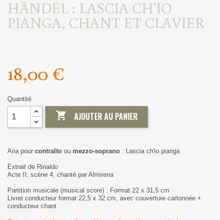
HÄNDEL : LASCIA CH'IO
PIANGA, CHANT ET CLAVIER
18,00 €
Quantité

AJOUTER AU PANIER
Aria pour
contralto
ou
mezzo-soprano
: Lascia ch'io pianga
Extrait de Rinaldo
Acte II, scène 4, chanté par Almirena
Partition musicale (musical score) : Format 22 x 31,5 cm
Livret conducteur format 22,5 x 32 cm, avec couverture cartonnée +
conducteur chant