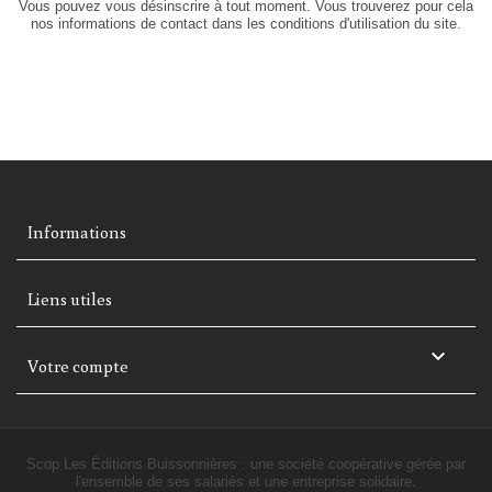
Vous pouvez vous désinscrire à tout moment. Vous trouverez pour cela
nos informations de contact dans les conditions d'utilisation du site.
Informations
Liens utiles

Votre compte
Scop Les Éditions Buissonnières : une société coopérative gérée par
l'ensemble de ses salariés et une entreprise solidaire.