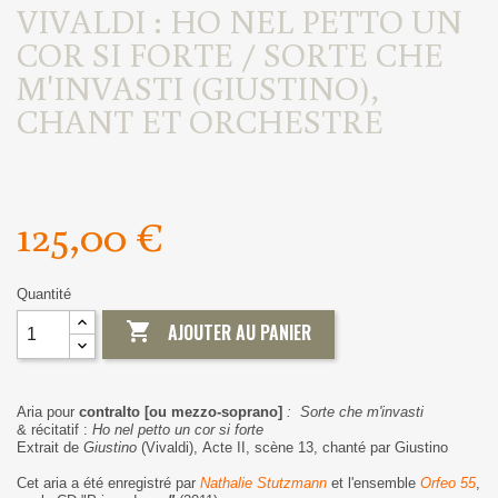
VIVALDI : HO NEL PETTO UN
COR SI FORTE / SORTE CHE
M'INVASTI (GIUSTINO),
CHANT ET ORCHESTRE
125,00 €
Quantité

AJOUTER AU PANIER
Aria pour
contralto [ou mezzo-soprano]
: Sorte che m'invasti
& récitatif :
Ho nel petto un cor si forte
Extrait de
Giustino
(Vivaldi), Acte II, scène 13, chanté par Giustino
Cet aria a été enregistré par
Nathalie Stutzmann
et l'ensemble
Orfeo 55
,