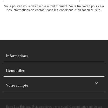
Vous pouvez vous désinscrire à tout moment. Vous trouverez pour cela
nos informations de contact dans les conditions d'utilisation du site.
Informations
Liens utiles

Votre compte
Scop Les Éditions Buissonnières : une société coopérative gérée par