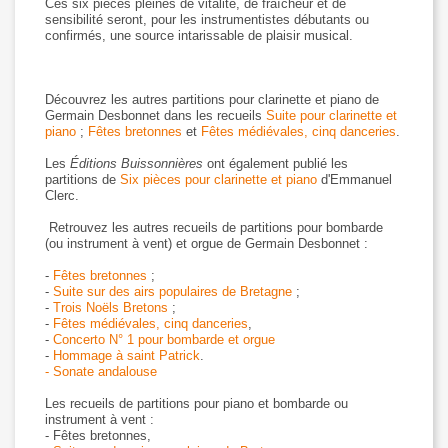
Ces six pièces pleines de vitalité, de fraîcheur et de
sensibilité seront, pour les instrumentistes débutants ou
confirmés, une source intarissable de plaisir musical.
Découvrez les autres partitions pour clarinette et piano de
Germain Desbonnet dans les recueils
Suite pour clarinette et
piano
;
Fêtes bretonnes
et
Fêtes médiévales, cinq danceries
.
Les
Éditions Buissonnières
ont également publié les
partitions de
Six pièces pour clarinette et piano
d'Emmanuel
Clerc.
Retrouvez les autres recueils de partitions pour bombarde
(ou instrument à vent) et orgue de Germain Desbonnet :
-
Fêtes bretonnes
;
-
Suite sur des airs populaires de Bretagne
;
-
Trois Noëls Bretons
;
-
Fêtes médiévales, cinq danceries
,
-
Concerto N° 1 pour bombarde et orgue
-
Hommage à saint Patrick
.
- Sonate andalouse
Les recueils de partitions pour piano et bombarde ou
instrument à vent :
- Fêtes bretonnes,