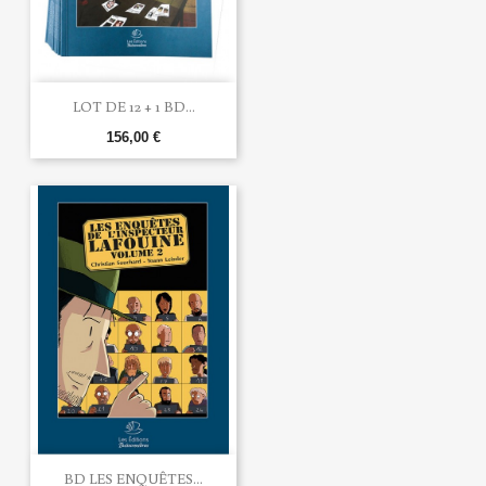
LOT DE 12 + 1 BD...
156,00 €
BD LES ENQUÊTES...