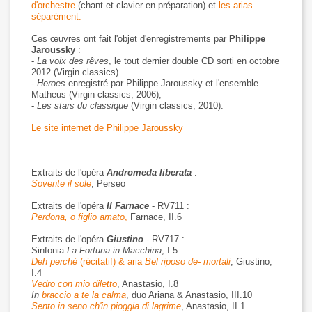
d'orchestre
(chant et clavier en préparation) et
les arias
séparément.
Ces œuvres ont fait l'objet d'enregistrements par
Philippe
Jaroussky
:
-
La voix des rêves
, le tout dernier double CD sorti en octobre
2012 (Virgin classics)
-
Heroes
enregistré par Philippe Jaroussky et l'ensemble
Matheus (Virgin classics, 2006),
-
Les stars du classique
(Virgin classics, 2010).
Le site internet de Philippe Jaroussky
Extraits de l'opéra
Andromeda liberata
:
Sovente il sole
, Perseo
Extraits de l'opéra
Il Farnace
- RV711 :
Perdona, o figlio amato
,
Farnace, II.6
Extraits de l'opéra
Giustino
- RV717 :
Sinfonia
La Fortuna in Macchina
, I.5
Deh perché
(récitatif) & aria
Bel riposo de- mortali
, Giustino,
I.4
Vedro con mio diletto
, Anastasio, I.8
In
braccio a te la calma
, duo Ariana & Anastasio, III.10
Sento in seno ch'in pioggia di lagrime
, Anastasio, II.1