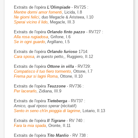
Extraits de l'opéra
L'Olimpiade
- RV725 :
Mentre dormi amor fomenti
, Licida, I.8
Ne giorni felici
, duo Megacle & Aristeea, I.10
Sperai vicino il lido
, Megacle, III.3
Extraits de l'opéra
Orlando finto pazzo
- RV727 :
Alla rosa rugiadosa
, Grifone, I.6
Se in ogni guardo
, Argillano, I.5
Extraits de l'opéra
Orlando furioso
1714:
Cara sposa
, in questo petto
,, Ruggiero, II.12
Extraits de l'opéra
Ottone in villa
- RV729:
Compatisco il tuo fiero tormento
, Ottone, I.7
Frema pur si lagni Roma
, Ottone, II.10
Extraits de l'opéra
Teuzzone
- RV736 :
Per lacerarlo
, Zidiana, III.9
Extraits de l'opéra
Tieteberga
- RV737 :
Amico, qual riposo sperar
(récitatif)
Sento in seno ch'in pioggia di lagrime
, Lotario, II.13
Extraits de l'opéra
Il Tigrane
- RV 740 :
Fara la mia spada
, Oronte, II.11
Extraits de l'opéra
Tito Manlio
- RV 738 :