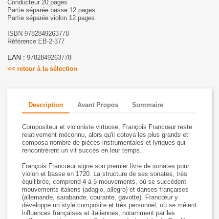
Conducteur 20 pages
Partie séparée basse 12 pages
Partie séparée violon 12 pages
ISBN 9782849263778
Référence EB-2-377
EAN :
9782849263778
<< retour à la sélection
Description
Avant Propos
Sommaire
Compositeur et violoniste virtuose, François Francœur reste
relativement méconnu, alors qu'il cotoya les plus grands et
composa nombre de pièces instrumentales et lyriques qui
rencontrèrent un vif succès en leur temps.
François Francœur signe son premier livre de sonates pour
violon et basse en 1720. La structure de ses sonates, très
équilibrée, comprend 4 à 5 mouvements, où se succèdent
mouvements italiens (adagio, allegro) et danses françaises
(allemande, sarabande, courante, gavotte). Francœur y
développe un style composite et très personnel, où se mêlent
influences françaises et italiennes, notamment par les