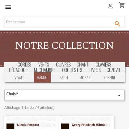
shopping_cart



NOTRE COLLECTION
CORDES
VENTS
CUIVRES
CHANT
CLAVIERS
PÉDAGOGIE
M. CHAMBRE
ORCHESTRE
LIVRES
CD/DVD
SÉLECTION
CONCOURS & EXAMENS
VIVALDI
HÄNDEL
BACH
MOZART
ROSSINI
Choisir

Affichage 1-15 de 74 article(s)