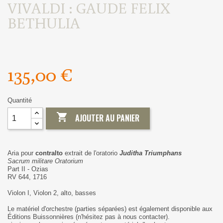
VIVALDI : GAUDE FELIX
BETHULIA
135,00 €
Quantité

AJOUTER AU PANIER
Aria pour
contralto
extrait de l'oratorio
Juditha Triumphans
Sacrum militare Oratorium
Part II - Ozias
RV 644, 1716
Violon I, Violon 2, alto, basses
Le matériel d'orchestre (parties séparées) est également disponible aux
Éditions Buissonnières (n'hésitez pas à nous contacter).