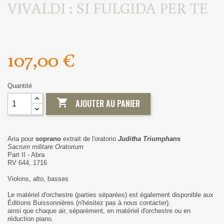
VIVALDI : SI FULGIDA PER TE
107,00 €
Quantité

AJOUTER AU PANIER
Aria pour
soprano
extrait de l'oratorio
Juditha Triumphans
Sacrum militare Oratorium
Part II - Abra
RV 644, 1716
Violons, alto, basses
Le matériel d'orchestre (parties séparées) est également disponible aux
Éditions Buissonnières (n'hésitez pas à nous contacter).
ainsi que chaque air, séparément, en matériel d'orchestre ou en
réduction piano.