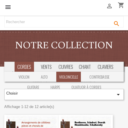
shopping_cart



NOTRE COLLECTION
CORDES
VENTS
CUIVRES
CHANT
CLAVIERS
PÉDAGOGIE
M. CHAMBRE
ORCHESTRE
LIVRES
CD/DVD
VIOLON
ALTO
VIOLONCELLE
CONTREBASSE
SÉLECTION
CONCOURS & EXAMENS
GUITARE
HARPE
QUATUOR À CORDES
Choisir

Affichage 1-12 de 12 article(s)