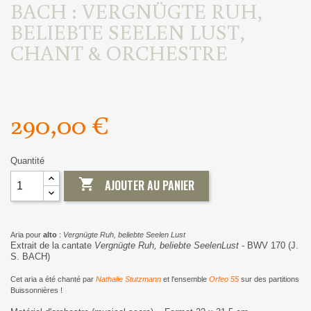
BACH : VERGNÜGTE RUH,
BELIEBTE SEELEN LUST,
CHANT & ORCHESTRE
290,00 €
Quantité

AJOUTER AU PANIER
Aria pour
alto
:
Vergnügte Ruh, beliebte Seelen Lust
Extrait de la cantate
Vergnügte Ruh, beliebte SeelenLust
- BWV 170 (J.
S. BACH)
Cet aria a été chanté par
Nathalie Stutzmann
et l'ensemble
Orfeo 55
sur des partitions
Buissonnières !