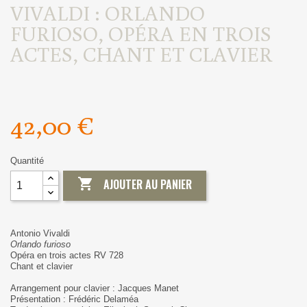
VIVALDI : ORLANDO
FURIOSO, OPÉRA EN TROIS
ACTES, CHANT ET CLAVIER
42,00 €
Quantité

AJOUTER AU PANIER
Antonio Vivaldi
Orlando furioso
Opéra en trois actes RV 728
Chant et clavier
Arrangement pour clavier : Jacques Manet
Présentation : Frédéric Delaméa