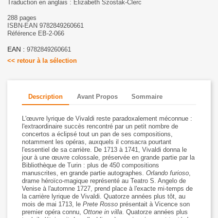
Traduction en anglais : Elizabeth Szostak-Clerc
288 pages
ISBN-EAN 9782849260661
Référence EB-2-066
EAN :
9782849260661
<< retour à la sélection
Description
Avant Propos
Sommaire
L'œuvre lyrique de Vivaldi reste paradoxalement méconnue :
l'extraordinaire succès rencontré par un petit nombre de
concertos a éclipsé tout un pan de ses compositions,
notamment les opéras, auxquels il consacra pourtant
l'essentiel de sa carrière. De 1713 à 1741, Vivaldi donna le
jour à une œuvre colossale, préservée en grande partie par la
Bibliothèque de Turin : plus de 450 compositions
manuscrites, en grande partie autographes.
Orlando furioso
,
drame héroïco-magique représenté au Teatro S. Angelo de
Venise à l'automne 1727, prend place à l'exacte mi-temps de
la carrière lyrique de Vivaldi. Quatorze années plus tôt, au
mois de mai 1713, le
Prete Rosso
présentait à Vicence son
premier opéra connu,
Ottone in villa
. Quatorze années plus