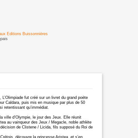
 aux Editions Buissonnières
épais
,
L’Olimpiade fut créé sur un livret du grand poète
pour Caldara, puis mis en musique par plus de 50
si retentissant qu’immédiat.
 ville d’Olympie, le jour des Jeux. Elle réunit
ristea au vainqueur des Jeux / Megacle, noble athlète
 décision de Clistene / Licida, fils supposé du Roi de
Crétois, découvre la princesse Aristea, et s’en