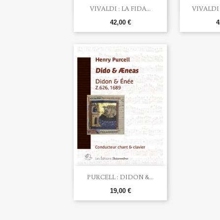


Aperçu rapide
Ape
VIVALDI : LA FIDA...
VIVALDI 
42,00 €
4

Aperçu rapide
PURCELL : DIDON &...
19,00 €