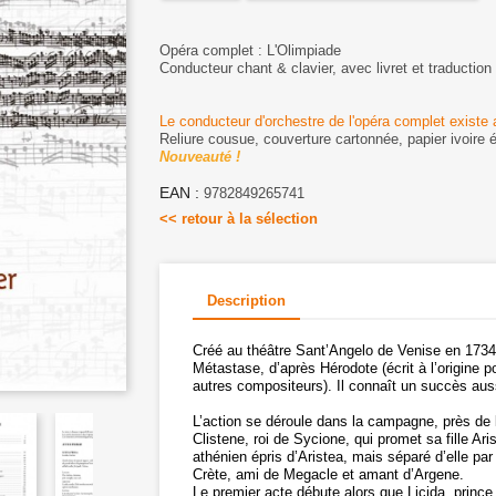
Opéra complet : L'Olimpiade
Conducteur chant & clavier, avec livret et traduction
Le conducteur d'orchestre de l'opéra complet existe
Reliure cousue, couverture cartonnée, papier ivoire 
Nouveauté !
EAN :
9782849265741
<< retour à la sélection
Description
Créé au théâtre Sant’Angelo de Venise en 1734
Métastase, d’après Hérodote (écrit à l’origine 
autres compositeurs). Il connaît un succès aus
L’action se déroule dans la campagne, près de la
Clistene, roi de Sycione, qui promet sa fille A
athénien épris d’Aristea, mais séparé d’elle par
Crète, ami de Megacle et amant d’Argene.
Le premier acte débute alors que Licida, prince 