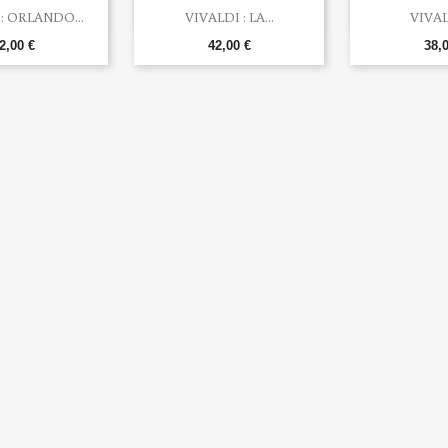


rçu rapide
Aperçu rapide
Aperç
: ORLANDO...
VIVALDI : LA...
VIVALD
2,00 €
42,00 €
38,