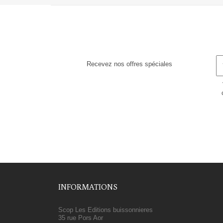
Recevez nos offres spéciales
INFORMATIONS
Scop Les Editions buissonnieres
35 rue Pors Aor