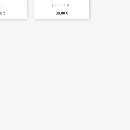

u rapide
Aperçu rapide
I :...
JUDITHA...
00 €
38,00 €