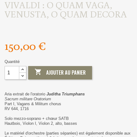
VIVALDI : O QUAM VAGA,
VENUSTA, O QUAM DECORA
150,00 €
Quantité

AJOUTER AU PANIER
Aria extrait de l'oratorio
Juditha Triumphans
Sacrum militare Oratorium
Part I, Vagans & Militum chorus
RV 644, 1716
Solo mezzo-soprano + chœur SATB
Hautbois, Violon I, Violon 2, alto, basses
Le matériel d'orchestre (parties séparées) est également disponible aux