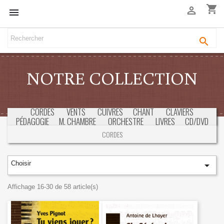
shopping_cart



NOTRE COLLECTION
CORDES
VENTS
CUIVRES
CHANT
CLAVIERS
PÉDAGOGIE
M. CHAMBRE
ORCHESTRE
LIVRES
CD/DVD
SÉLECTION
CONCOURS & EXAMENS
CORDES
Choisir

Affichage 16-30 de 58 article(s)