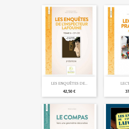


Aperçu rapide
Ape
LES ENQUÊTES DE...
LECT
42,50 €
37