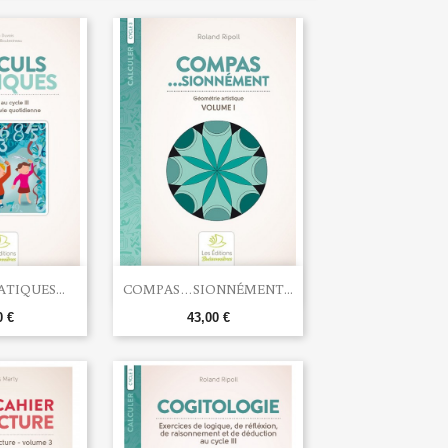

u rapide
Aperçu rapide
TIQUES...
COMPAS…SIONNÉMENT...
0 €
43,00 €