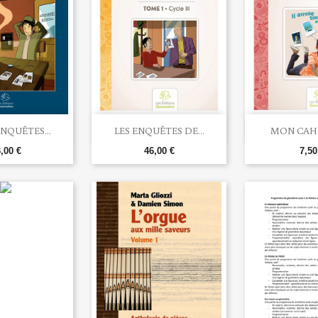


rçu rapide
Aperçu rapide
Aperç
ENQUÊTES...
LES ENQUÊTES DE...
MON CAHIE
,00 €
46,00 €
7,50