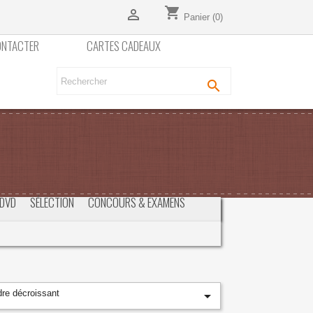
shopping_cart

Panier
(0)
ONTACTER
CARTES CADEAUX

DVD
SÉLECTION
CONCOURS & EXAMENS
dre décroissant
