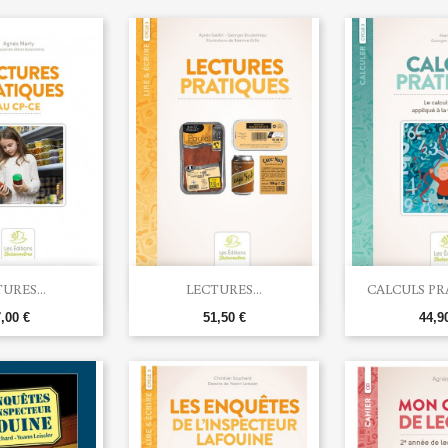


rçu rapide
Aperçu rapide
Aperç
URES...
LECTURES...
CALCULS PRA
,00 €
51,50 €
44,9