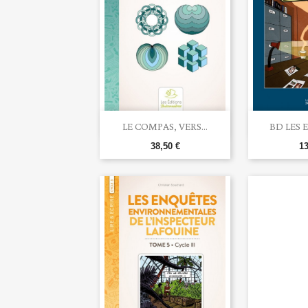


Aperçu rapide
Ape
LE COMPAS, VERS...
BD LES 
38,50 €
13