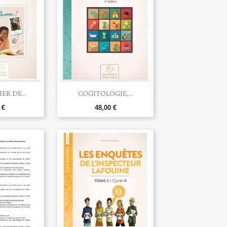

u rapide
Aperçu rapide
R DE...
COGITOLOGIE,...
 €
48,00 €