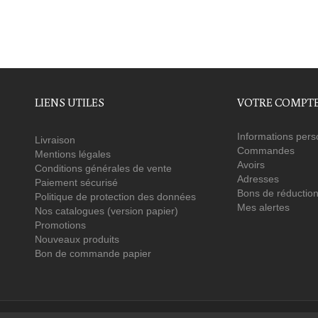
LIENS UTILES
VOTRE COMPT
Informations pers
Livraison
Commandes
Mentions légales
Avoirs
Conditions générales de vente
Adresses
Paiement sécurisé
Bons de réductio
Politique de protection des données
Mes alertes
Nos catalogues (version papier)
Promotions
Nouveaux produits
Bon de commande papier