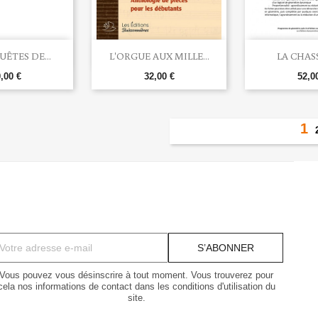


rçu rapide
Aperçu rapide
Aperç
UÊTES DE...
L'ORGUE AUX MILLE...
LA CHASS
,00 €
32,00 €
52,0
1
Vous pouvez vous désinscrire à tout moment. Vous trouverez pour
cela nos informations de contact dans les conditions d'utilisation du
site.