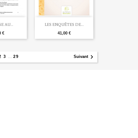

u rapide
Aperçu rapide
E AU...
LES ENQUÊTES DE...
0 €
41,00 €

2
3
…
29
Suivant