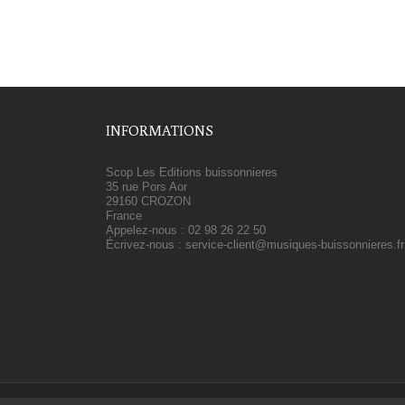
INFORMATIONS
Scop Les Editions buissonnieres
35 rue Pors Aor
29160 CROZON
France
Appelez-nous :
02 98 26 22 50
Écrivez-nous :
service-client@musiques-buissonnieres.fr