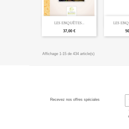


Aperçu rapide
Ape
LES ENQUÊTES...
LES ENQ
37,00 €
50
Affichage 1-15 de 434 article(s)
Recevez nos offres spéciales